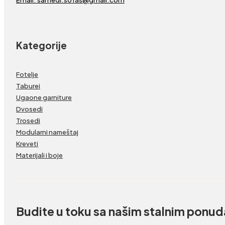
Kategorije
Fotelje
Taburei
Ugaone garniture
Dvosedi
Trosedi
Modularni nameštaj
Kreveti
Materijali i boje
Budite u toku sa našim stalnim ponu