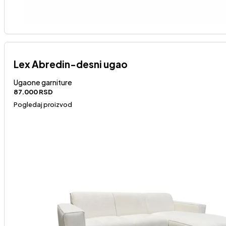
Lex Abredin-desni ugao
Ugaone garniture
87.000
RSD
Pogledaj proizvod