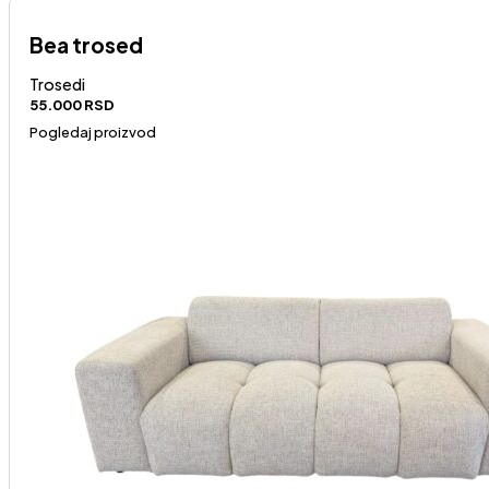
Bea trosed
Trosedi
55.000
RSD
Pogledaj proizvod