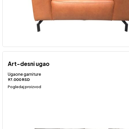
Art-desni ugao
Ugaone garniture
97.000
RSD
Pogledaj proizvod