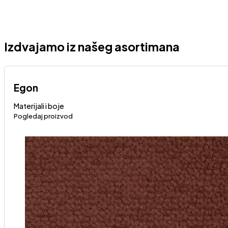
Izdvajamo iz našeg asortimana
Egon
Materijali i boje
Pogledaj proizvod