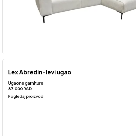
Lex Abredin-levi ugao
Ugaone garniture
87.000
RSD
Pogledaj proizvod