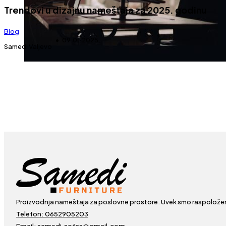
Trendovi u dizajnu nameštaja za 2025. godinu
Blog
09.01.2025.
Samedi Valjevo
Proizvodnja nameštaja za poslovne prostore. Uvek smo raspolože
Telefon: 0652905203
Email: samedi.sofas@gmail.com