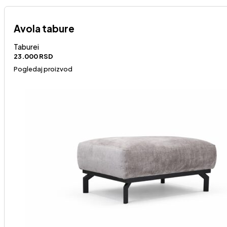
Avola tabure
Taburei
23.000
RSD
Pogledaj proizvod