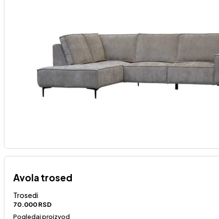
Avola trosed
Trosedi
70.000
RSD
Pogledaj proizvod