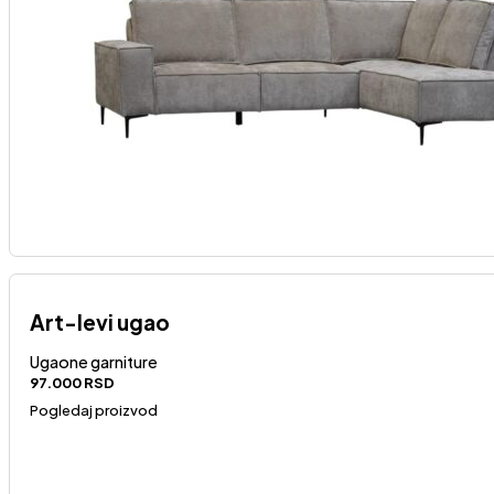
Art-levi ugao
Ugaone garniture
97.000
RSD
Pogledaj proizvod