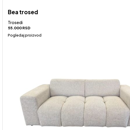
Bea trosed
Trosedi
55.000
RSD
Pogledaj proizvod