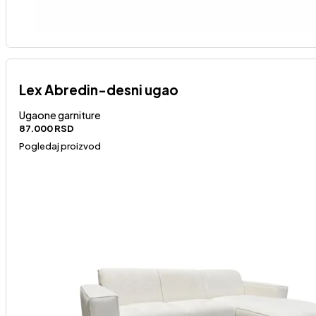
Lex Abredin-desni ugao
Ugaone garniture
87.000
RSD
Pogledaj proizvod