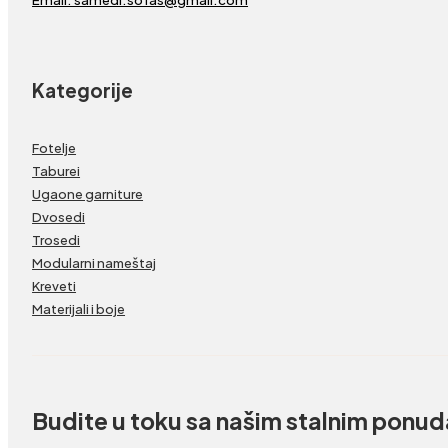
Kategorije
Fotelje
Taburei
Ugaone garniture
Dvosedi
Trosedi
Modularni nameštaj
Kreveti
Materijali i boje
Budite u toku sa našim stalnim ponu