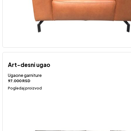
Art-desni ugao
Ugaone garniture
97.000
RSD
Pogledaj proizvod