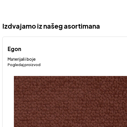
Izdvajamo iz našeg asortimana
Egon
Materijali i boje
Pogledaj proizvod