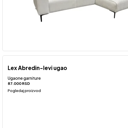
Lex Abredin-levi ugao
Ugaone garniture
87.000
RSD
Pogledaj proizvod