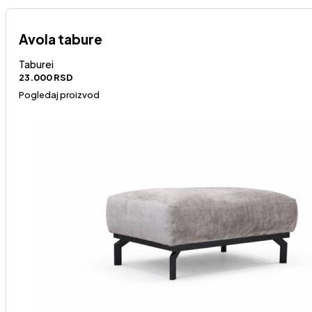
Avola tabure
Taburei
23.000
RSD
Pogledaj proizvod