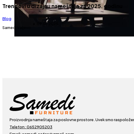
Trendovi u dizajnu nameštaja za 2025. godinu
Blog
09.01.2025.
Samedi Valjevo
Proizvodnja nameštaja za poslovne prostore. Uvek smo raspolože
Telefon: 0652905203
Email: samedi.sofas@gmail.com