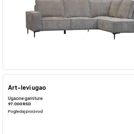
Art-levi ugao
Ugaone garniture
97.000
RSD
Pogledaj proizvod