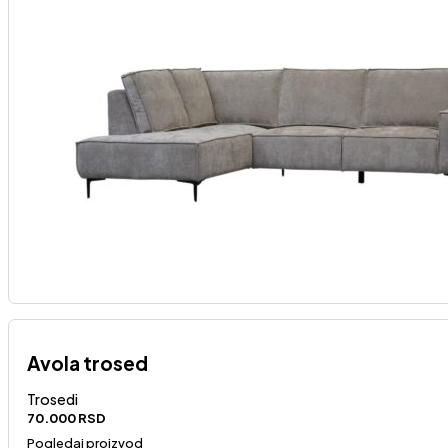
Avola trosed
Trosedi
70.000
RSD
Pogledaj proizvod