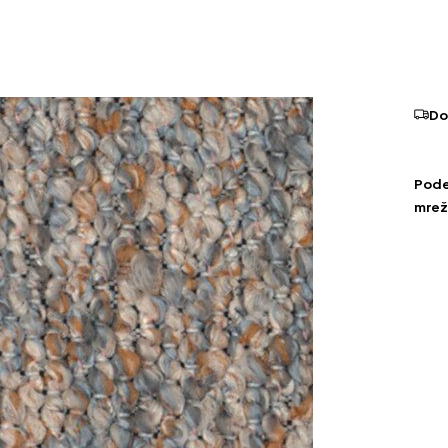
Do
Podel
mre