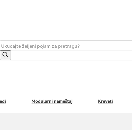
Pretraga
edi
Modularni nameštaj
Kreveti