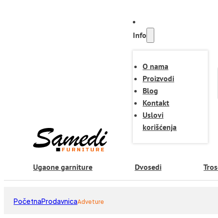
Info
O nama
Proizvodi
Blog
Kontakt
Uslovi
korišćenja
Ugaone garniture
Dvosedi
Tros
Početna
Prodavnica
Adveture