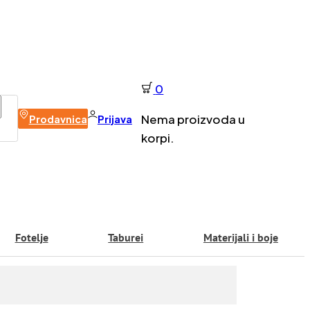
0
Nema proizvoda u
Prodavnica
Prijava
korpi.
Fotelje
Taburei
Materijali i boje