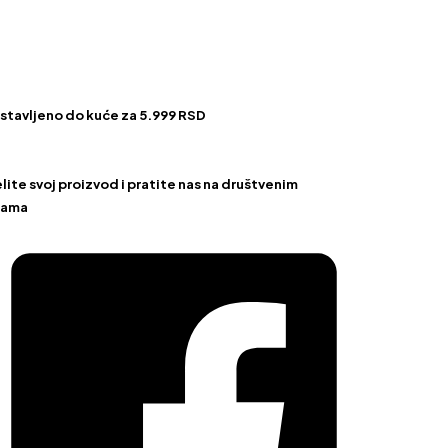
stavljeno do kuće za 5.999 RSD
ite svoj proizvod i pratite nas na društvenim
žama