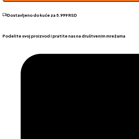
ugao
količina
Dostavljeno do kuće za 5.999 RSD
Podelite svoj proizvod i pratite nas na društvenim mrežama