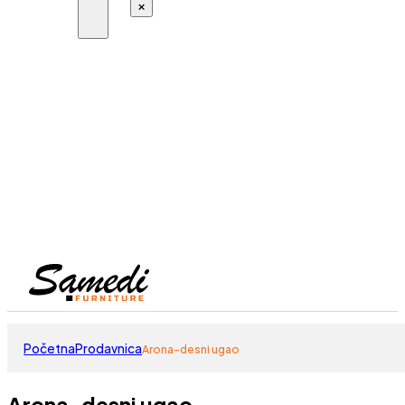
×
Početna
Prodavnica
Arona-desni ugao
Arona-desni ugao