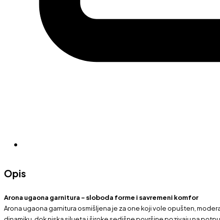
Opis
Arona ugaona garnitura – sloboda forme i savremeni komfor
Arona ugaona garnitura osmišljena je za one koji vole opušten, modera
dinamiku, dok niska silueta i široke sedišne površine pozivaju na potpu