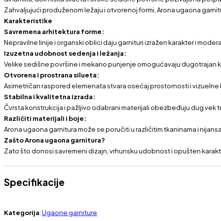
Zahvaljujući produženom ležaju i otvorenoj formi, Arona ugaona garn
Karakteristike
Savremena arhitektura forme:
Nepravilne linije i organski oblici daju garnituri izražen karakter i modera
Izuzetna udobnost sedenja i ležanja:
Velike sedišne površine i mekano punjenje omogućavaju dugotrajan k
Otvorena i prostrana silueta:
Asimetričan raspored elemenata stvara osećaj prostornosti i vizueln
Stabilna i kvalitetna izrada:
Čvrsta konstrukcija i pažljivo odabrani materijali obezbeđuju dug vek 
Različiti materijali i boje:
Arona ugaona garnitura može se poručiti u različitim tkaninama i nijans
Zašto Arona ugaona garnitura?
Zato što donosi savremeni dizajn, vrhunsku udobnost i opušten karak
Specifikacije
Kategorija
:
Ugaone garniture