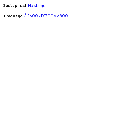
Dostupnost
:
Na stanju
Dimenzije
:
Š 2600 x D 1700 x V 800