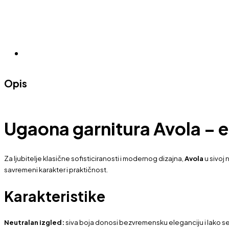
Opis
Ugaona garnitura Avola – e
Za ljubitelje klasične sofisticiranosti i modernog dizajna,
Avola
u sivoj 
savremeni karakter i praktičnost.
Karakteristike
Neutralan izgled:
siva boja donosi bezvremensku eleganciju i lako s