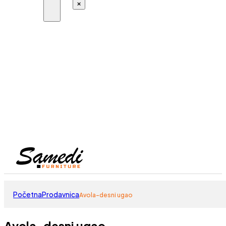
×
Početna
Prodavnica
Avola-desni ugao
Avola-desni ugao