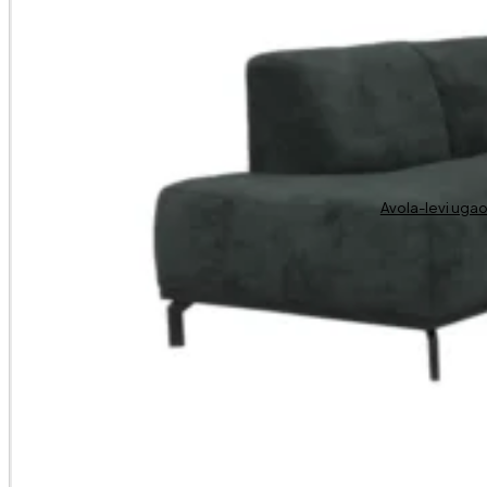
Avola-levi uga