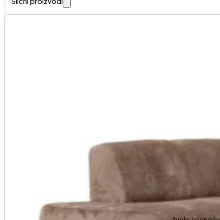
Slični proizvodi
Avola-levi uga