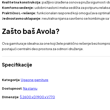
Kvalitetna konstrukcija:
pažljivo izrađena osnova pruža sigurnost i 
Komforno sedenje:
udobni nasloni i meka sedišta za potpunu relaksa
Praktično L–rešenje:
funkcionalan raspored koji omogućava optimal
Jednostavno uklapanje:
neutralna nijansa savršeno se kombinuje sa t
Zašto baš Avola?
Ova garnitura je idealna za one koji žele praktično rešenje bez kompro
postajući centralni deo prostora za odmor i druženje.
Specifikacije
Kategorija
:
Ugaone garniture
Dostupnost
:
Na stanju
Dimenzije
:
Š 2600 x D 1900 x V 770