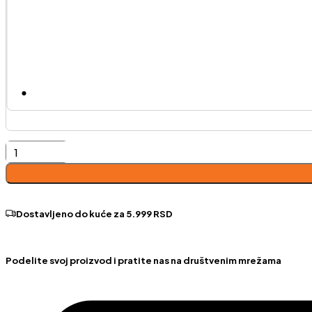
Avola-
desni
ugao
količina
Dostavljeno do kuće za 5.999 RSD
Podelite svoj proizvod i pratite nas na društvenim mrežama