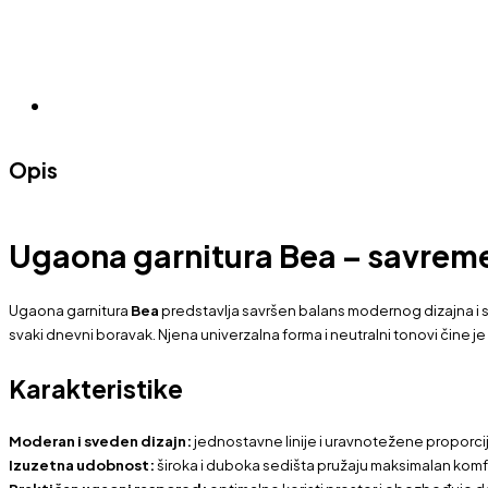
Opis
Ugaona garnitura Bea – savrem
Ugaona garnitura
Bea
predstavlja savršen balans modernog dizajna i sv
svaki dnevni boravak. Njena univerzalna forma i neutralni tonovi čine je
Karakteristike
Moderan i sveden dizajn:
jednostavne linije i uravnotežene proporcije
Izuzetna udobnost:
široka i duboka sedišta pružaju maksimalan komfo
Praktičan ugaoni raspored:
optimalno koristi prostor i obezbeđuje d