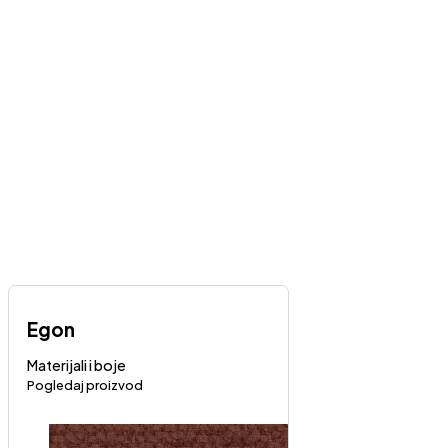
Egon
Materijali i boje
Pogledaj proizvod