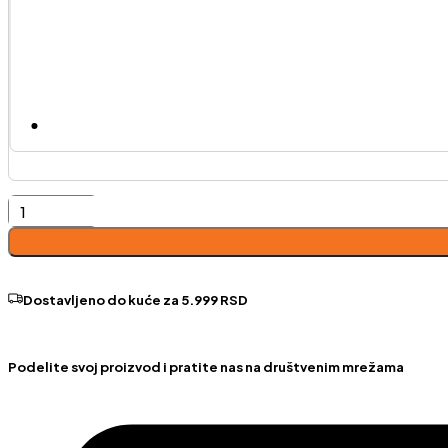
Bea-
desni
ugao
količina
Dostavljeno do kuće za 5.999 RSD
Podelite svoj proizvod i pratite nas na društvenim mrežama