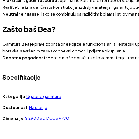
Kvalitetna izrada:
čvrsta konstrukcija i izdržljivi materijali garantuju du
Neutralne nijanse:
lako se kombinuju sa različitim bojama i stilovima 
Zašto baš Bea?
Garnitura
Bea
je pravi izbor za one koji žele funkcionalan, ali estet
boravka, savršenim za svakodnevni odmor ili prijatna okupljanja.
Dodatna pogodnost:
Bea se može poručiti u bilo kom materijalu sa naš
Specifikacije
Kategorija
:
Ugaone garniture
Dostupnost
:
Na stanju
Dimenzije
:
Š 2900 x D 1700 x V 770