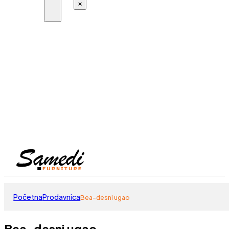
×
Početna
Prodavnica
Bea-desni ugao
Bea-desni ugao