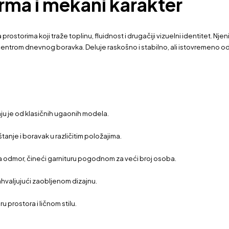
rma i mekani karakter
ostorima koji traže toplinu, fluidnost i drugačiji vizuelni identitet. Nj
im centrom dnevnog boravka. Deluje raskošno i stabilno, ali istovremeno 
jaju je od klasičnih ugaonih modela.
nje i boravak u različitim položajima.
za odmor, čineći garnituru pogodnom za veći broj osoba.
zahvaljujući zaobljenom dizajnu.
u prostora i ličnom stilu.