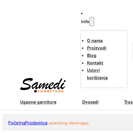
Info
O nama
Proizvodi
Blog
Kontakt
Uslovi
korišćenja
Ugaone garniture
Dvosedi
Tros
Početna
Prodavnica
Laures krug-desni ugao