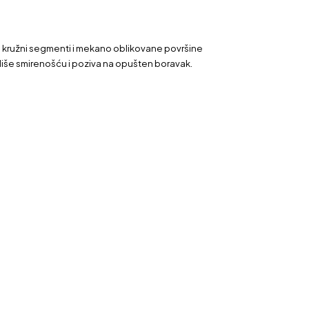
eni kružni segmenti i mekano oblikovane površine
odiše smirenošću i poziva na opušten boravak.