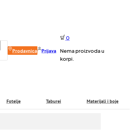
0
Nema proizvoda u
Prodavnica
Prijava
korpi.
Fotelje
Taburei
Materijali i boje