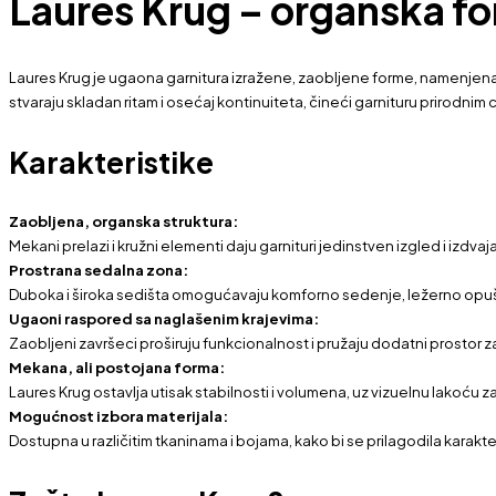
Laures Krug – organska fo
Laures Krug je ugaona garnitura izražene, zaobljene forme, namenjena pr
stvaraju skladan ritam i osećaj kontinuiteta, čineći garnituru prirodn
Karakteristike
Zaobljena, organska struktura:
Mekani prelazi i kružni elementi daju garnituri jedinstven izgled i izdva
Prostrana sedalna zona:
Duboka i široka sedišta omogućavaju komforno sedenje, ležerno opušta
Ugaoni raspored sa naglašenim krajevima:
Zaobljeni završeci proširuju funkcionalnost i pružaju dodatni prostor 
Mekana, ali postojana forma:
Laures Krug ostavlja utisak stabilnosti i volumena, uz vizuelnu lakoću 
Mogućnost izbora materijala:
Dostupna u različitim tkaninama i bojama, kako bi se prilagodila karakter