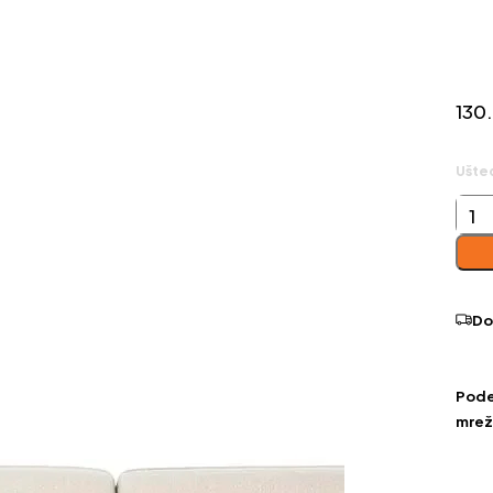
130
Ušte
Lau
krug
des
uga
Do
koli
Podel
mre