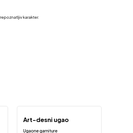
repoznatljiv karakter.
Art-desni ugao
Ugaone garniture