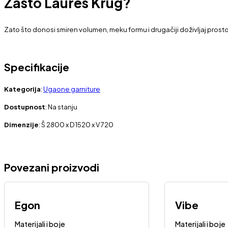
Zašto Laures Krug?
Zato što donosi smiren volumen, meku formu i drugačiji doživljaj prostora
Specifikacije
Kategorija
:
Ugaone garniture
Dostupnost
: Na stanju
Dimenzije
: Š 2800 x D 1520 x V 720
Povezani proizvodi
Egon
Vibe
Materijali i boje
Materijali i boje