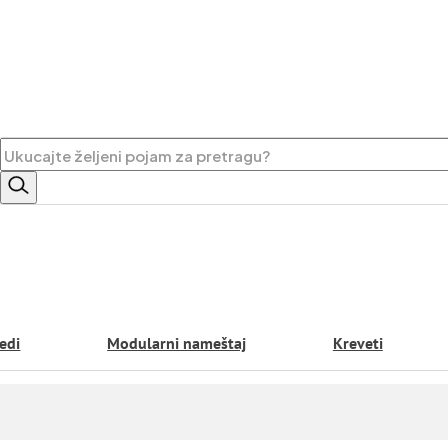
Pretraga
edi
Modularni nameštaj
Kreveti