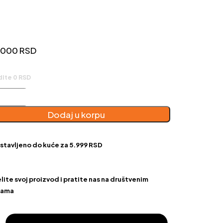
.000
RSD
dite 0 RSD
res
-
Dodaj u korpu
ni
o
stavljeno do kuće za 5.999 RSD
čina
ite svoj proizvod i pratite nas na društvenim
žama