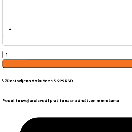
Milano-
levi
ugao
količina
Dostavljeno do kuće za 5.999 RSD
Podelite svoj proizvod i pratite nas na društvenim mrežama