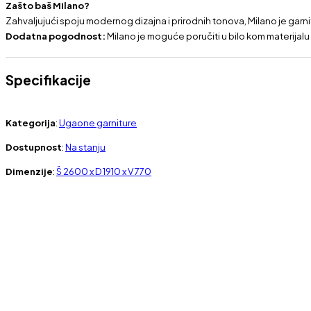
Zašto baš Milano?
Zahvaljujući spoju modernog dizajna i prirodnih tonova, Milano je garni
Dodatna pogodnost:
Milano je moguće poručiti u bilo kom materijal
Specifikacije
Kategorija
:
Ugaone garniture
Dostupnost
:
Na stanju
Dimenzije
:
Š 2600 x D 1910 x V 770