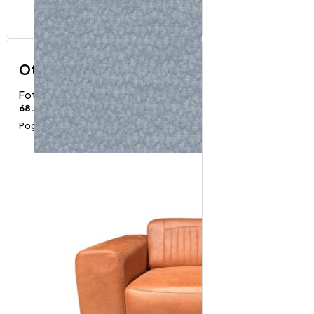
Otisus fotelja
Fotelje
68.000
RSD
Pogledaj proizvod