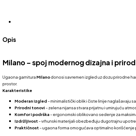
Opis
Milano – spoj modernog dizajna i priro
Ugaona garnitura
Milano
donosi savremen izgled uz dozu prirodne harmo
prostor.
Karakteristike
Moderan izgled
– minimalistički oblik i čiste linije naglašavaju s
Prirodni tonovi
– zelena nijansa stvara prijatnu i umirujuću atmo
Komfor i podrška
– ergonomski oblikovano sedenje za maksi
Izdržljivost
– vrhunski materijali obezbeđuju dugotrajnu upotr
Praktičnost
– ugaona forma omogućava optimalno korišćenje 