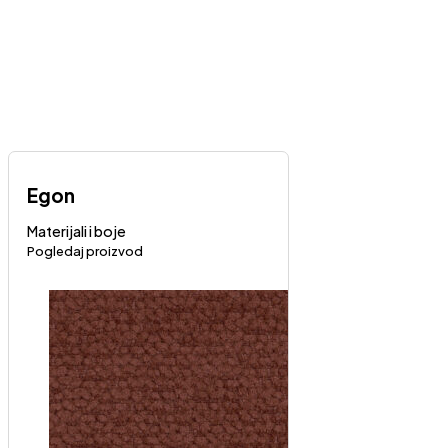
Egon
Materijali i boje
Pogledaj proizvod