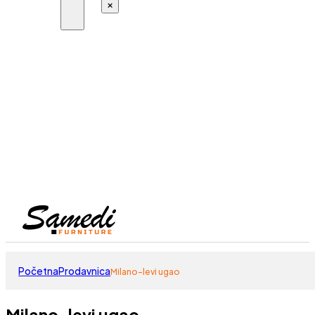
×
Početna
Prodavnica
Milano-levi ugao
Milano-levi ugao