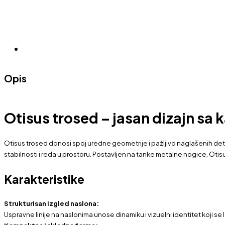
Opis
Otisus trosed – jasan dizajn sa
Otisus trosed donosi spoj uredne geometrije i pažljivo naglašenih detalj
stabilnosti i reda u prostoru. Postavljen na tanke metalne nogice, Otis
Karakteristike
Strukturisan izgled naslona:
Uspravne linije na naslonima unose dinamiku i vizuelni identitet koji se 
Kompaktna i skladna forma: