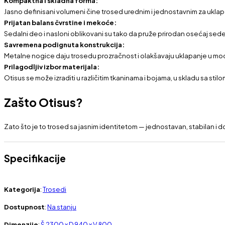
Jasno definisani volumeni čine trosed urednim i jednostavnim za uklapan
Prijatan balans čvrstine i mekoće:
Sedalni deo i nasloni oblikovani su tako da pruže prirodan osećaj se
Savremena podignuta konstrukcija:
Metalne nogice daju trosedu prozračnost i olakšavaju uklapanje u mo
Prilagodljiv izbor materijala:
Otisus se može izraditi u različitim tkaninama i bojama, u skladu sa sti
Zašto Otisus?
Zato što je to trosed sa jasnim identitetom — jednostavan, stabilan i
Specifikacije
Kategorija
:
Trosedi
Dostupnost
:
Na stanju
Dimenzije
:
Š 2300 x D 940 x V 800