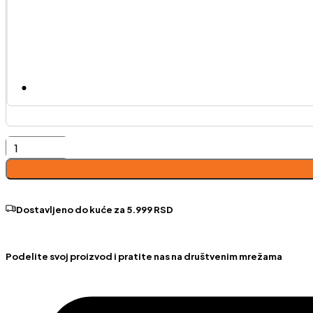
Otisus
trosed
količina
Dostavljeno do kuće za 5.999 RSD
Podelite svoj proizvod i pratite nas na društvenim mrežama