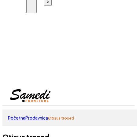
×
Početna
Prodavnica
Otisus trosed
Otisus trosed