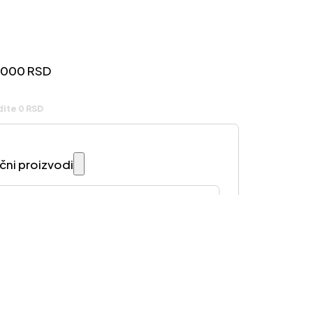
.000
RSD
dite 0 RSD
ični proizvodi