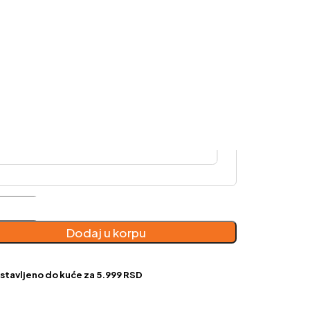
o-
ni
Dodaj u korpu
o
čina
stavljeno do kuće za 5.999 RSD