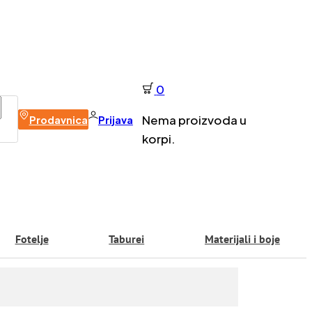
0
Nema proizvoda u
Prodavnica
Prijava
korpi.
Fotelje
Taburei
Materijali i boje