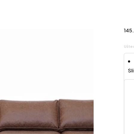
145
Ušte
Sl