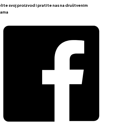
ite svoj proizvod i pratite nas na društvenim
žama