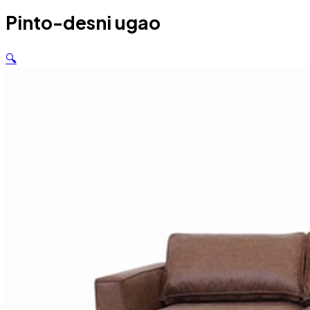
Pinto-desni ugao
🔍