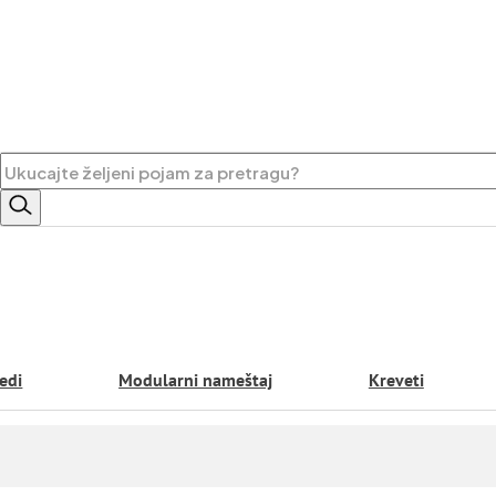
Pretraga
edi
Modularni nameštaj
Kreveti