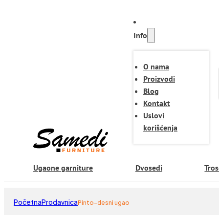
Info
O nama
Proizvodi
Blog
Kontakt
Uslovi
korišćenja
Ugaone garniture
Dvosedi
Tros
Početna
Prodavnica
Pinto-desni ugao