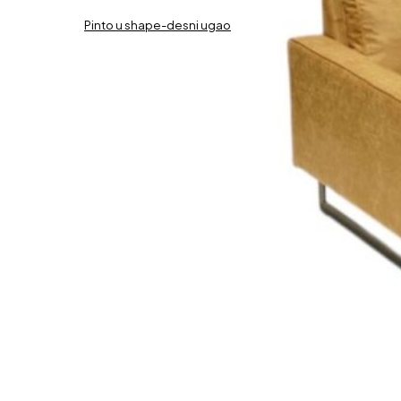
Pinto u shape-desni ugao