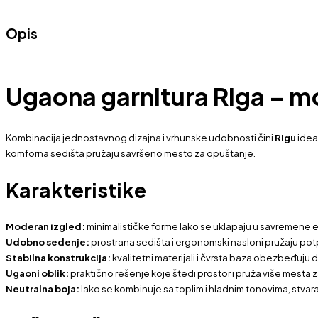
Opis
Ugaona garnitura Riga – m
Kombinacija jednostavnog dizajna i vrhunske udobnosti čini
Rigu
ideal
komforna sedišta pružaju savršeno mesto za opuštanje.
Karakteristike
Moderan izgled:
minimalističke forme lako se uklapaju u savremene e
Udobno sedenje:
prostrana sedišta i ergonomski nasloni pružaju pot
Stabilna konstrukcija:
kvalitetni materijali i čvrsta baza obezbeđuju
Ugaoni oblik:
praktično rešenje koje štedi prostor i pruža više mesta 
Neutralna boja:
lako se kombinuje sa toplim i hladnim tonovima, stvara