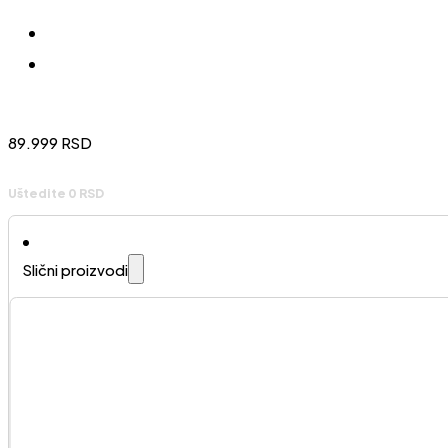
89.999
RSD
Uštedite 0 RSD
Slični proizvodi