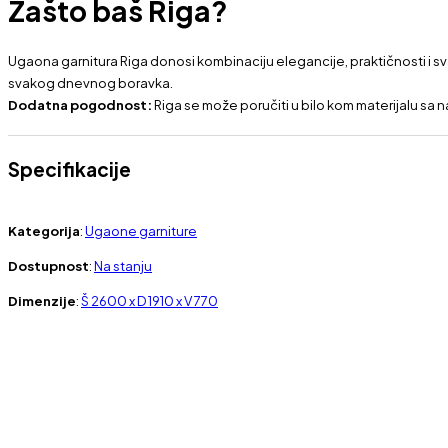
Zašto baš Riga?
Ugaona garnitura Riga donosi kombinaciju elegancije, praktičnosti i sv
svakog dnevnog boravka.
Dodatna pogodnost:
Riga se može poručiti u bilo kom materijalu sa n
Specifikacije
Kategorija
:
Ugaone garniture
Dostupnost
:
Na stanju
Dimenzije
:
Š 2600 x D 1910 x V 770