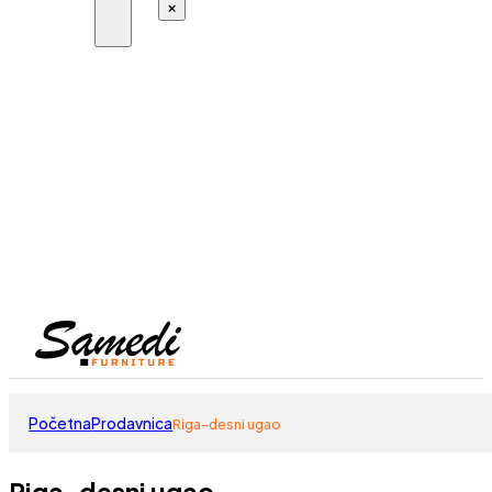
×
Početna
Prodavnica
Riga-desni ugao
Riga-desni ugao