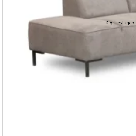
Riga-levi ugao