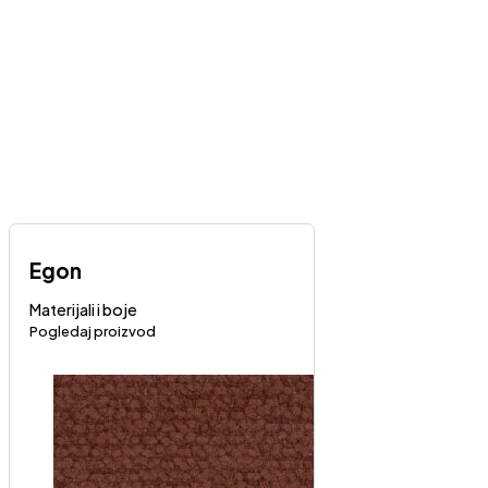
Egon
Materijali i boje
Pogledaj proizvod