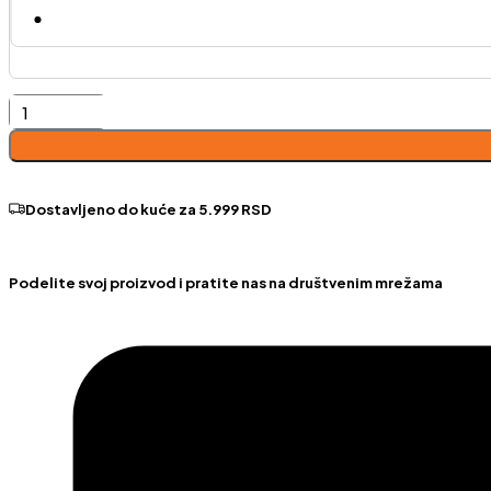
Riga-
desni
ugao
količina
Dostavljeno do kuće za 5.999 RSD
Podelite svoj proizvod i pratite nas na društvenim mrežama