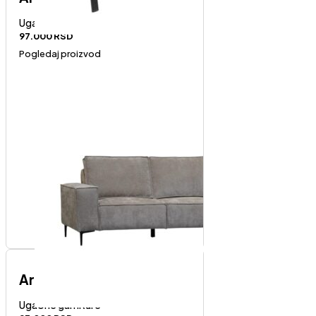
Ugaone garniture
97.000
RSD
Pogledaj proizvod
Art-levi ugao
Ugaone garniture