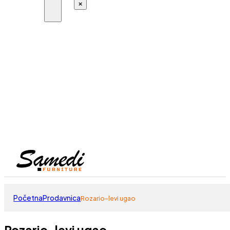
×
Početna
Prodavnica
Rozario-levi ugao
Rozario-levi ugao