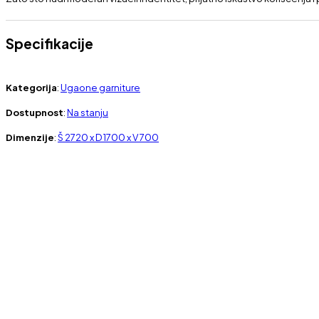
Specifikacije
Kategorija
:
Ugaone garniture
Dostupnost
:
Na stanju
Dimenzije
:
Š 2720 x D 1700 x V 700