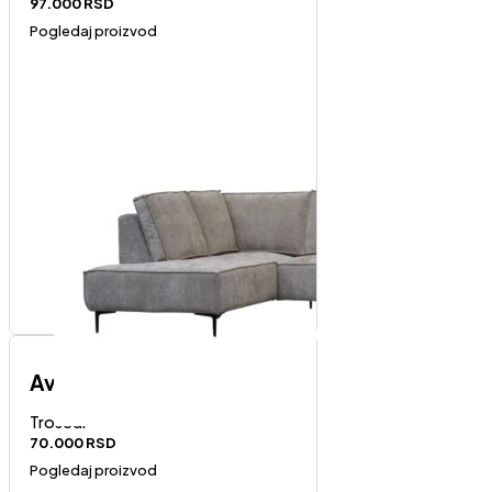
97.000
RSD
Pogledaj proizvod
Avola trosed
Trosedi
70.000
RSD
Pogledaj proizvod