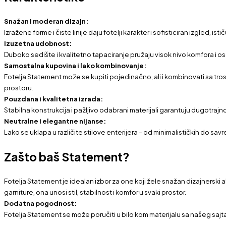
Snažan i moderan dizajn:
Izražene forme i čiste linije daju fotelji karakter i sofisticiran izgled, is
Izuzetna udobnost:
Duboko sedište i kvalitetno tapaciranje pružaju visok nivo komfora i 
Samostalna kupovina i lako kombinovanje:
Fotelja Statement može se kupiti pojedinačno, ali i kombinovati sa 
prostoru.
Pouzdana i kvalitetna izrada:
Stabilna konstrukcija i pažljivo odabrani materijali garantuju dugotra
Neutralne i elegantne nijanse:
Lako se uklapa u različite stilove enterijera – od minimalističkih do savr
Zašto baš Statement?
Fotelja Statement je idealan izbor za one koji žele snažan dizajnerski
garniture, ona unosi stil, stabilnost i komfor u svaki prostor.
Dodatna pogodnost:
Fotelja Statement se može poručiti u bilo kom materijalu sa našeg sajta,