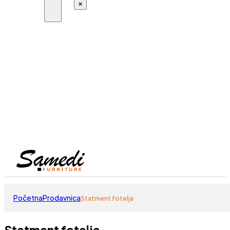
×
Početna
Prodavnica
Statment fotelja
Statment fotelja