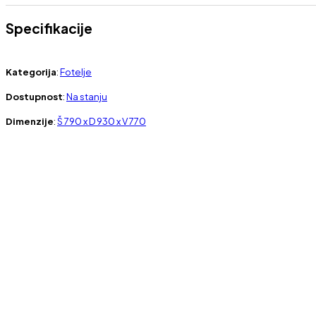
Specifikacije
Kategorija
:
Fotelje
Dostupnost
:
Na stanju
Dimenzije
:
Š 790 x D 930 x V 770