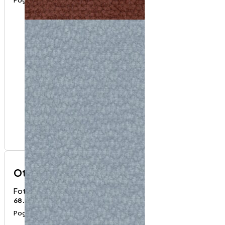
Otisus fotelja
Fotelje
68.000
RSD
Pogledaj proizvod