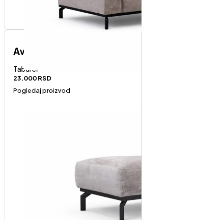
Avola tabure
Taburei
23.000
RSD
Pogledaj proizvod