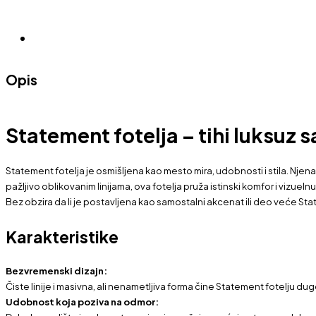
Opis
Statement fotelja – tihi luksuz
Statement fotelja je osmišljena kao mesto mira, udobnosti i stila. Njena
pažljivo oblikovanim linijama, ova fotelja pruža istinski komfor i vizuel
Bez obzira da li je postavljena kao samostalni akcenat ili deo veće Stat
Karakteristike
Bezvremenski dizajn:
Čiste linije i masivna, ali nenametljiva forma čine Statement fotelju d
Udobnost koja poziva na odmor: