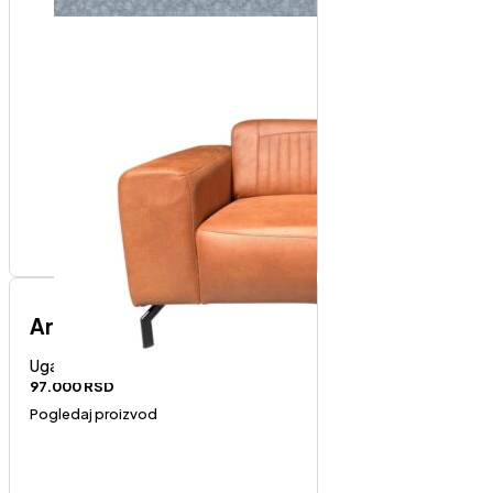
Art-desni ugao
Ugaone garniture
97.000
RSD
Pogledaj proizvod