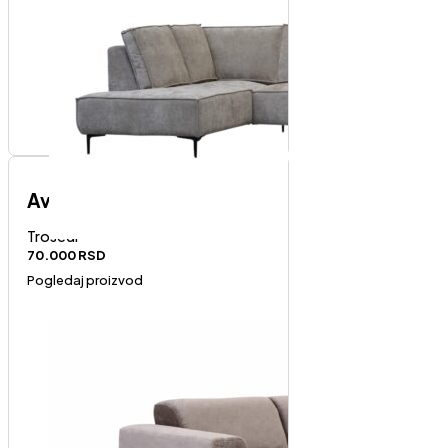
Avola trosed
Trosedi
70.000
RSD
Pogledaj proizvod