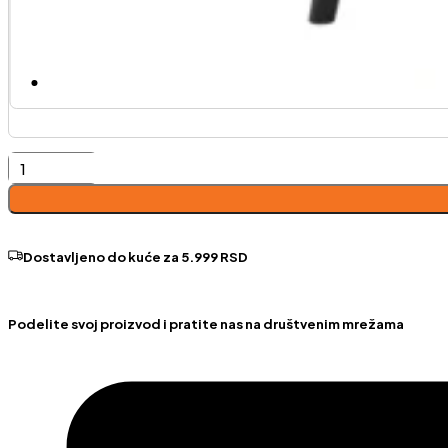
Statment
fotelja
sa
stranicama
Dostavljeno do kuće za 5.999 RSD
količina
Podelite svoj proizvod i pratite nas na društvenim mrežama