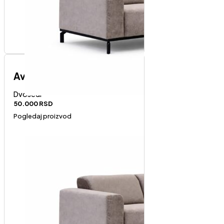
Avola dvosed
Dvosedi
50.000
RSD
Pogledaj proizvod