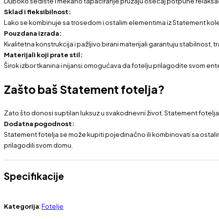
Duboko sedište i mekano tapaciranje pružaju osećaj potpune relaksac
Sklad i fleksibilnost:
Lako se kombinuje sa trosedom i ostalim elementima iz Statement kolek
Pouzdana izrada:
Kvalitetna konstrukcija i pažljivo birani materijali garantuju stabilnost
Materijali koji prate stil:
Širok izbor tkanina i nijansi omogućava da fotelju prilagodite svom enter
Zašto baš Statement fotelja?
Zato što donosi suptilan luksuz u svakodnevni život. Statement fotelj
Dodatna pogodnost:
Statement fotelja se može kupiti pojedinačno ili kombinovati sa ostalim
prilagodili svom domu.
Specifikacije
Kategorija
:
Fotelje