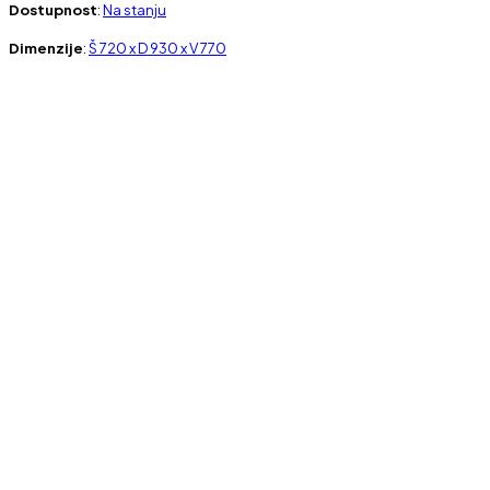
Dostupnost
:
Na stanju
Dimenzije
:
Š 720 x D 930 x V 770