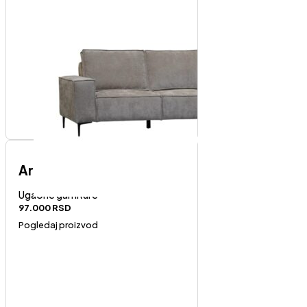
Art-levi ugao
Ugaone garniture
97.000
RSD
Pogledaj proizvod