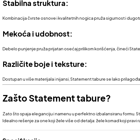
Stabilna struktura:
Kombinacija čvrste osnove i kvalitetnih nogica pruža sigurnost i dugot
Mekoća i udobnost:
Debelo punjenje pruža prijatan osećaj prilikom korišćenja, čineći Sta
Različite boje i teksture:
Dostupan u više materijala i nijansi, Statement tabure se lako prilagođava
Zašto Statement tabure?
Zato što spaja eleganciju i namenu u perfektno izbalansiranu formu. 
Idealno rešenje za one koji žele više od detalja: žele komad koji pravi ra