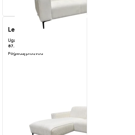
Lex Abredin-levi ugao
Ugaone garniture
87.000
RSD
Pogledaj proizvod