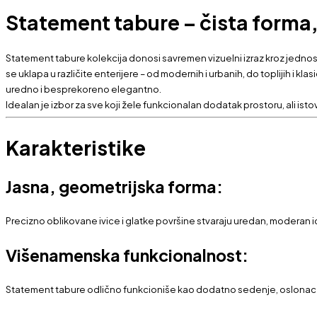
Statement tabure – čista forma,
Statement tabure kolekcija donosi savremen vizuelni izraz kroz jednost
se uklapa u različite enterijere – od modernih i urbanih, do toplijih i 
uredno i besprekoreno elegantno.
Idealan je izbor za sve koji žele funkcionalan dodatak prostoru, ali isto
Karakteristike
Jasna, geometrijska forma:
Precizno oblikovane ivice i glatke površine stvaraju uredan, moderan i
Višenamenska funkcionalnost:
Statement tabure odlično funkcioniše kao dodatno sedenje, oslonac za