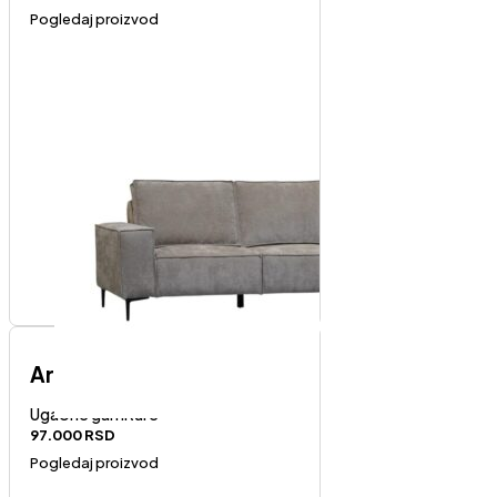
Pogledaj proizvod
Art-levi ugao
Ugaone garniture
97.000
RSD
Pogledaj proizvod