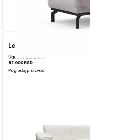
Lex Abredin-desni ugao
Ugaone garniture
87.000
RSD
Pogledaj proizvod