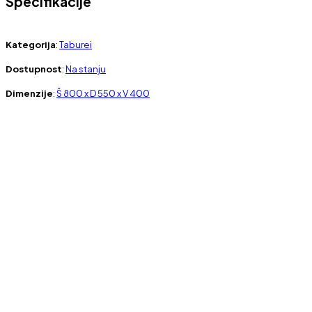
Specifikacije
Kategorija
:
Taburei
Dostupnost
:
Na stanju
Dimenzije
:
Š 800 x D 550 x V 400