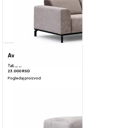
Avola tabure
Taburei
23.000
RSD
Pogledaj proizvod