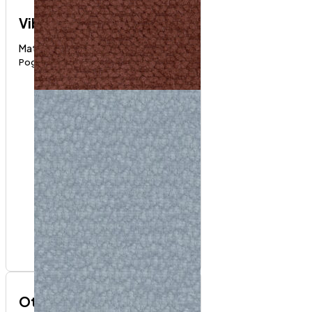
Vibe
Materijali i boje
Pogledaj proizvod
Otisus fotelja