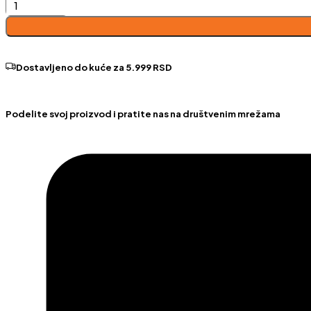
Statment
tabure
količina
Dostavljeno do kuće za 5.999 RSD
Podelite svoj proizvod i pratite nas na društvenim mrežama