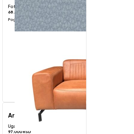
Fotelje
68.000
RSD
Pogledaj proizvod
Art-desni ugao
Ugaone garniture
97.000
RSD