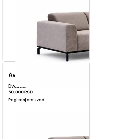
Avola dvosed
Dvosedi
50.000
RSD
Pogledaj proizvod