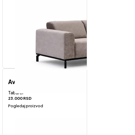
Avola tabure
Taburei
23.000
RSD
Pogledaj proizvod