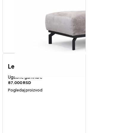
Lex Abredin-desni ugao
Ugaone garniture
87.000
RSD
Pogledaj proizvod