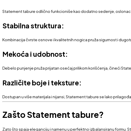
Statement tabure odlično funkcioniše kao dodatno sedenje, oslonac za
Stabilna struktura:
Kombinacija čvrste osnove i kvalitetnih nogica pruža sigurnost i dugot
Mekoća i udobnost:
Debelo punjenje pruža prijatan osećaj prilikom korišćenja, čineći Sta
Različite boje i teksture:
Dostupan u više materijala i nijansi, Statement tabure se lako prilagođava
Zašto Statement tabure?
Zato što spaja eleganciju i namenu u perfektno izbalansiranu formu. 