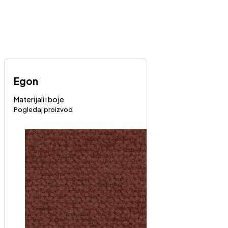
Egon
Materijali i boje
Pogledaj proizvod