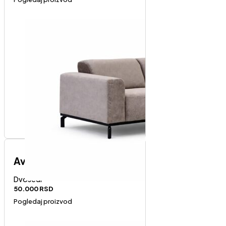
Avola dvosed
Dvosedi
50.000
RSD
Pogledaj proizvod