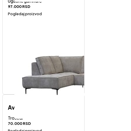
Ugaone garniture
97.000
RSD
Pogledaj proizvod
Avola trosed
Trosedi
70.000
RSD
Pogledaj proizvod