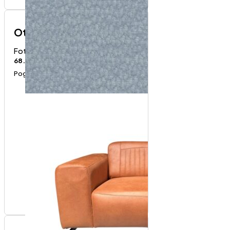
Otisus fotelja
Fotelje
68.000
RSD
Pogledaj proizvod