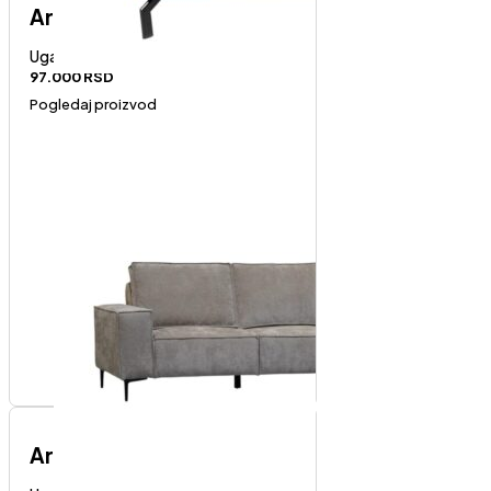
Art-desni ugao
Ugaone garniture
97.000
RSD
Pogledaj proizvod
Art-levi ugao