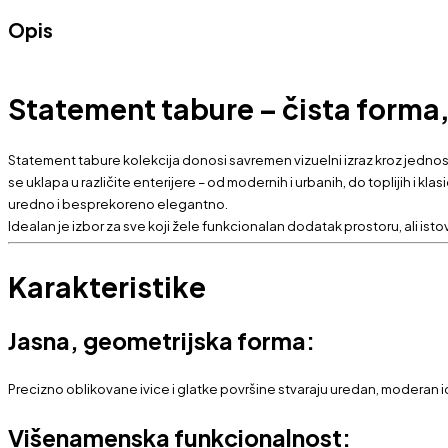
Opis
Statement tabure – čista forma,
Statement tabure kolekcija donosi savremen vizuelni izraz kroz jednost
se uklapa u različite enterijere – od modernih i urbanih, do toplijih i 
uredno i besprekoreno elegantno.
Idealan je izbor za sve koji žele funkcionalan dodatak prostoru, ali isto
Karakteristike
Jasna, geometrijska forma:
Precizno oblikovane ivice i glatke površine stvaraju uredan, moderan i
Višenamenska funkcionalnost: