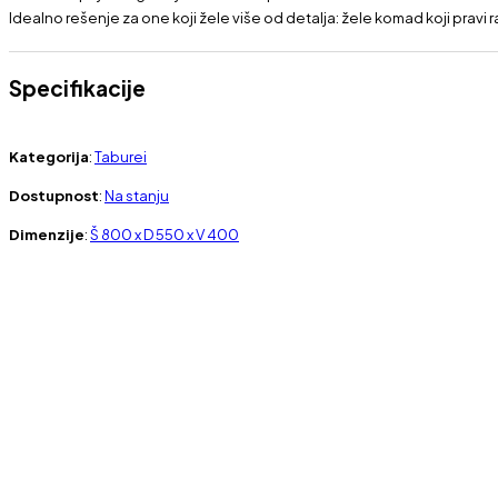
Idealno rešenje za one koji žele više od detalja: žele komad koji pravi ra
Specifikacije
Kategorija
:
Taburei
Dostupnost
:
Na stanju
Dimenzije
:
Š 800 x D 550 x V 400