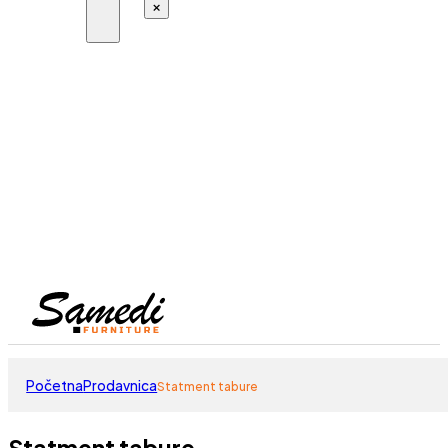
×
Početna
Prodavnica
Statment tabure
Statment tabure