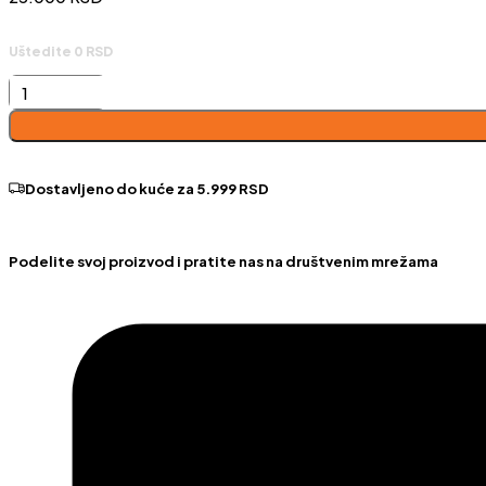
Uštedite 0 RSD
Statment
tabure
količina
Dostavljeno do kuće za 5.999 RSD
Podelite svoj proizvod i pratite nas na društvenim mrežama