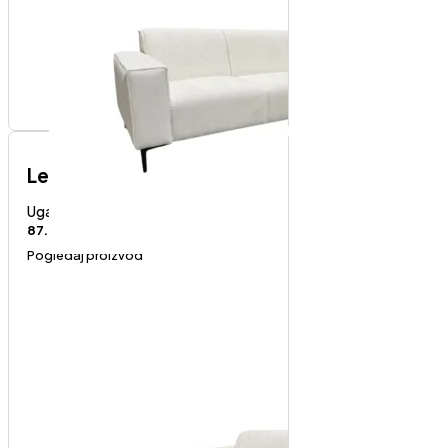
Lex Abredin-levi ugao
Ugaone garniture
87.000
RSD
Pogledaj proizvod