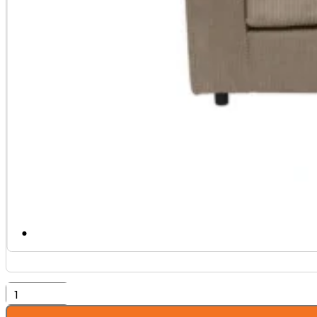
Stutgart
trosed