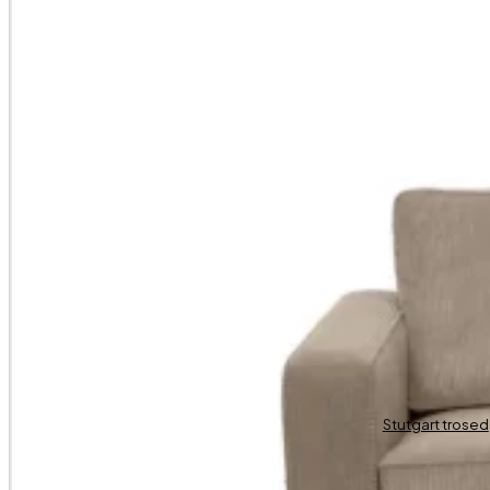
Stutgart trosed