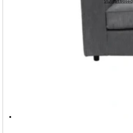
Stutgart trosed