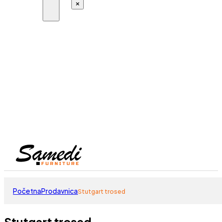
×
Početna
Prodavnica
Stutgart trosed
Stutgart trosed