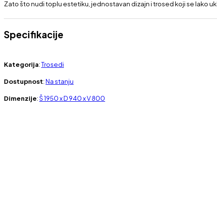
Zato što nudi toplu estetiku, jednostavan dizajn i trosed koji se lako
Specifikacije
Kategorija
:
Trosedi
Dostupnost
:
Na stanju
Dimenzije
:
Š 1950 x D 940 x V 800