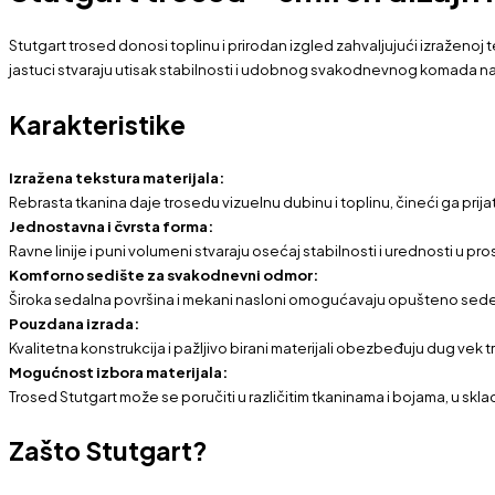
Stutgart trosed donosi toplinu i prirodan izgled zahvaljujući izraženoj te
jastuci stvaraju utisak stabilnosti i udobnog svakodnevnog komada name
Karakteristike
Izražena tekstura materijala:
Rebrasta tkanina daje trosedu vizuelnu dubinu i toplinu, čineći ga prijatn
Jednostavna i čvrsta forma:
Ravne linije i puni volumeni stvaraju osećaj stabilnosti i urednosti u pro
Komforno sedište za svakodnevni odmor:
Široka sedalna površina i mekani nasloni omogućavaju opušteno sed
Pouzdana izrada:
Kvalitetna konstrukcija i pažljivo birani materijali obezbeđuju dug vek tr
Mogućnost izbora materijala:
Trosed Stutgart može se poručiti u različitim tkaninama i bojama, u skla
Zašto Stutgart?