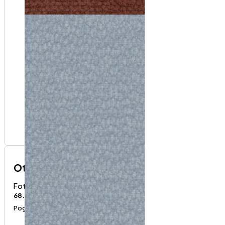
Otisus fotelja
Fotelje
68.000
RSD
Pogledaj proizvod