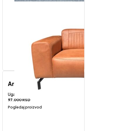
Art-desni ugao
Ugaone garniture
97.000
RSD
Pogledaj proizvod