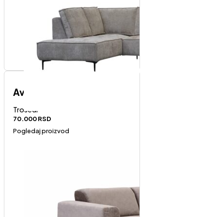
Avola trosed
Trosedi
70.000
RSD
Pogledaj proizvod