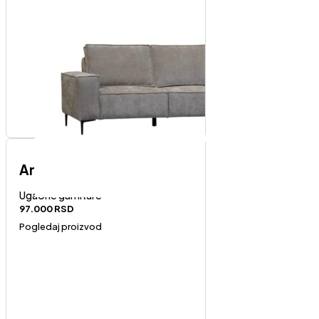
Art-levi ugao
Ugaone garniture
97.000
RSD
Pogledaj proizvod