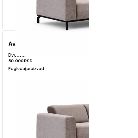
Avola dvosed
Dvosedi
50.000
RSD
Pogledaj proizvod