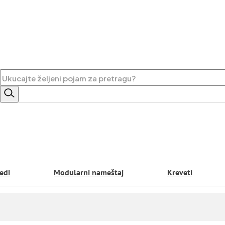
Pretraga
edi
Modularni nameštaj
Kreveti