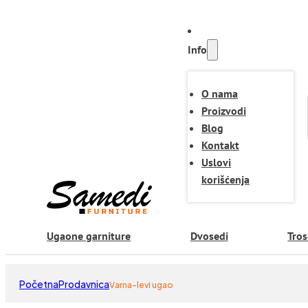
Info
O nama
Proizvodi
Blog
Kontakt
Uslovi
korišćenja
Ugaone garniture
Dvosedi
Tros
Početna
Prodavnica
Varna-levi ugao