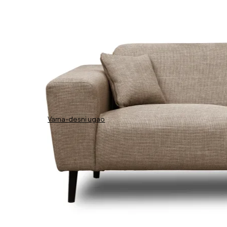
Varna-desni ugao