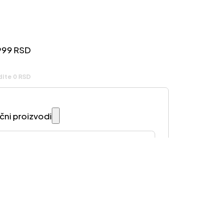
999
RSD
dite 0 RSD
ični proizvodi