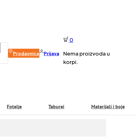
0
Nema proizvoda u
Prodavnica
Prijava
korpi.
Fotelje
Taburei
Materijali i boje