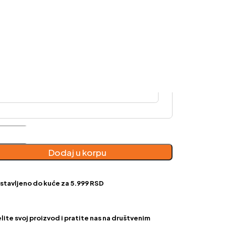
na-
Dodaj u korpu
o
čina
stavljeno do kuće za 5.999 RSD
ite svoj proizvod i pratite nas na društvenim