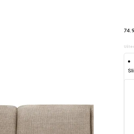
74.
Ušte
Sl