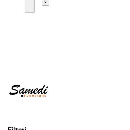
×
Filteri