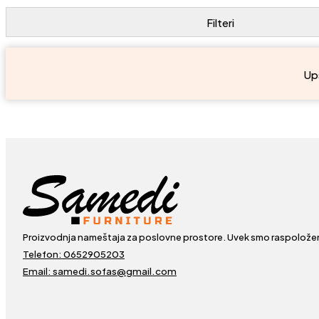
Ups
Proizvodnja nameštaja za poslovne prostore. Uvek smo raspolože
Telefon: 0652905203
Email: samedi.sofas@gmail.com