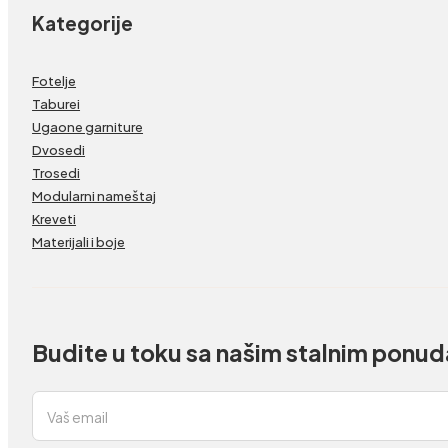
Kategorije
Fotelje
Taburei
Ugaone garniture
Dvosedi
Trosedi
Modularni nameštaj
Kreveti
Materijali i boje
Budite u toku sa našim stalnim ponu
Section