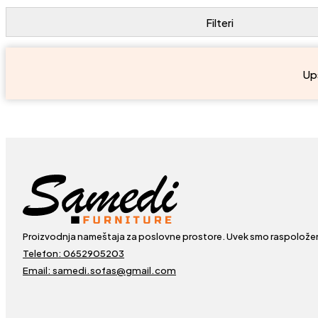
Ups
Proizvodnja nameštaja za poslovne prostore. Uvek smo raspolože
Telefon: 0652905203
Email: samedi.sofas@gmail.com