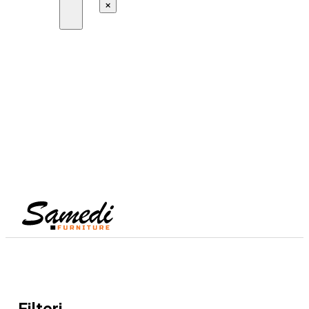
×
Filteri