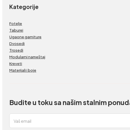
Kategorije
Fotelje
Taburei
Ugaone garniture
Dvosedi
Trosedi
Modularni nameštaj
Kreveti
Materijali i boje
Budite u toku sa našim stalnim ponu
Section